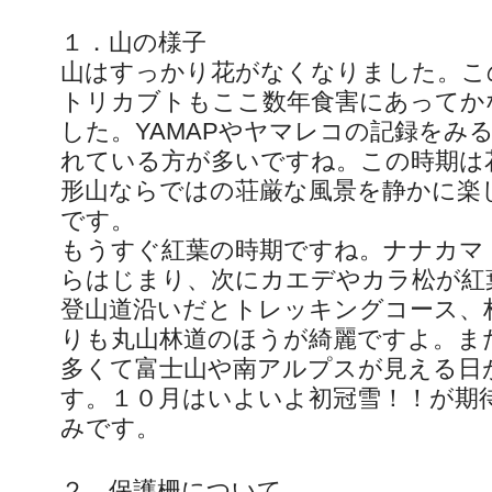
１．山の様子
山はすっかり花がなくなりました。こ
トリカブトもここ数年食害にあってか
した。YAMAPやヤマレコの記録をみ
れている方が多いですね。この時期は
形山ならではの荘厳な風景を静かに楽
です。
もうすぐ紅葉の時期ですね。ナナカマ
らはじまり、次にカエデやカラ松が紅
登山道沿いだとトレッキングコース、
りも丸山林道のほうが綺麗ですよ。ま
多くて富士山や南アルプスが見える日
す。１０月はいよいよ初冠雪！！が期
みです。
２．保護柵について