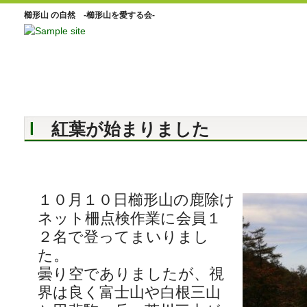
櫛形山 の自然 -櫛形山を愛する会-
紅葉が始まりました
１０月１０日櫛形山の鹿除け
ネット柵点検作業に会員１
２名で登ってまいりまし
た。
曇り空でありましたが、視
界は良く富士山や白根三山