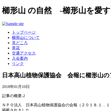
櫛形山 の自然 -櫛形山を愛す
トップページ
櫛形山について
見どころ
草花
交通アクセス
入会案内
リンク
日本高山植物保護協会 会報に櫛形山の
2018年01月10日
記事の概要-2
ＮＰＯ法人 日本高山植物保護協会の会報（２０１８.１．
掲載されました。