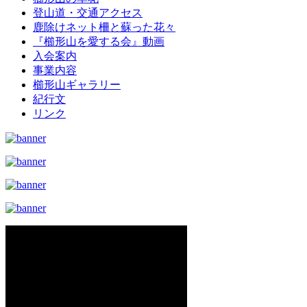
登山道・交通アクセス
鹿除けネット柵と蘇った花々
『櫛形山を愛する会』動画
入会案内
事業内容
櫛形山ギャラリー
紀行文
リンク