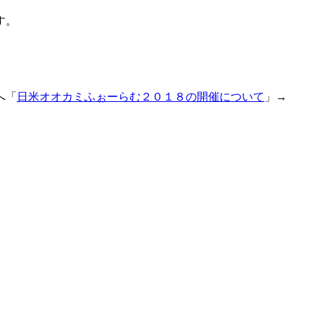
す。
へ「
日米オオカミふぉーらむ２０１８の開催について
」→