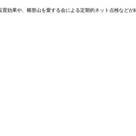
設置効果や、櫛形山を愛する会による定期的ネット点検などが
。