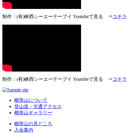
制作：(有)峡西シーエーテーブイ Youtubeで見る ⇒
コチラ
制作：(有)峡西シーエーテーブイ Youtubeで見る ⇒
コチラ
櫛形山について
登山道・交通アクセス
櫛形山ギャラリー
櫛形山の見どころ
入会案内