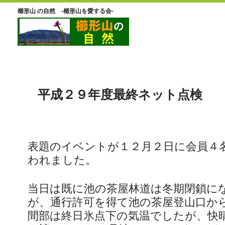
櫛形山 の自然 -櫛形山を愛する会-
平成２９年度最終ネット点検
表題のイベントが１２月２日に会員４
われました。
当日は既に池の茶屋林道は冬期閉鎖に
が、通行許可を得て池の茶屋登山口か
間部は終日氷点下の気温でしたが、快