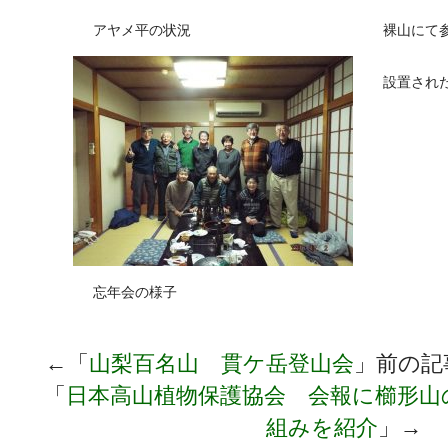
アヤメ平の状況
裸山にて
設置され
忘年会の様子
←「
山梨百名山 貫ケ岳登山会
」前の
「
日本高山植物保護協会 会報に櫛形山
組みを紹介
」→