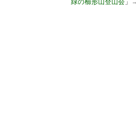
緑の櫛形山登山会
」