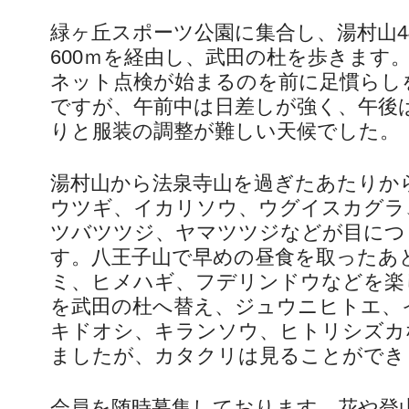
緑ヶ丘スポーツ公園に集合し、湯村山4
600ｍを経由し、武田の杜を歩きます
ネット点検が始まるのを前に足慣らし
ですが、午前中は日差しが強く、午後
りと服装の調整が難しい天候でした。
湯村山から法泉寺山を過ぎたあたりか
ウツギ、イカリソウ、ウグイスカグラ
ツバツツジ、ヤマツツジなどが目につ
す。八王子山で早めの昼食を取ったあ
ミ、ヒメハギ、フデリンドウなどを楽
を武田の杜へ替え、ジュウニヒトエ、
キドオシ、キランソウ、ヒトリシズカ
ましたが、カタクリは見ることができ
会員を随時募集しております。花や登