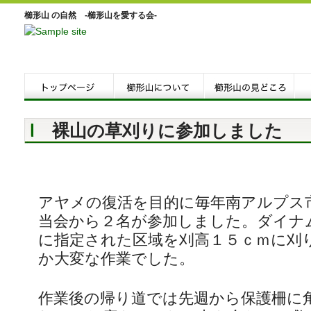
櫛形山 の自然 -櫛形山を愛する会-
裸山の草刈りに参加しました
アヤメの復活を目的に毎年南アルプス
当会から２名が参加しました。ダイナ
に指定された区域を刈高１５ｃｍに刈
か大変な作業でした。
作業後の帰り道では先週から保護柵に