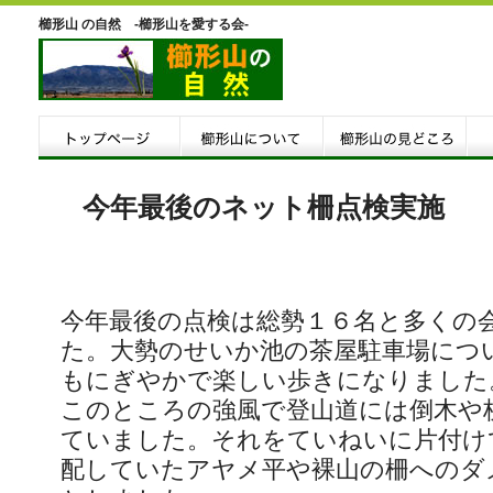
櫛形山 の自然 -櫛形山を愛する会-
今年最後のネット柵点検実施
今年最後の点検は総勢１６名と多くの
た。大勢のせいか池の茶屋駐車場につ
もにぎやかで楽しい歩きになりました
このところの強風で登山道には倒木や
ていました。それをていねいに片付け
配していたアヤメ平や裸山の柵へのダ