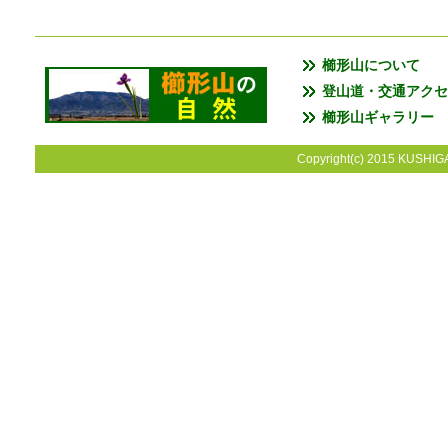
櫛形山について
登山道・交通アクセ
櫛形山ギャラリー
Copyright(c) 2015 KUSHIGA