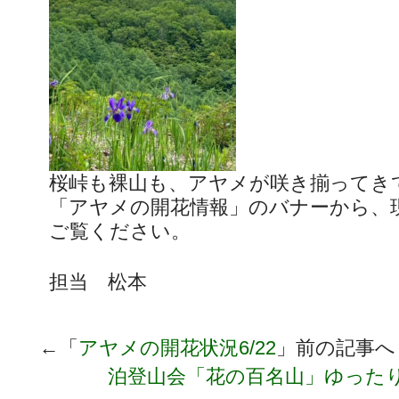
桜峠も裸山も、アヤメが咲き揃ってき
「アヤメの開花情報」のバナーから、
ご覧ください。
担当 松本
←「
アヤメの開花状況6/22
」前の記事
泊登山会「花の百名山」ゆった