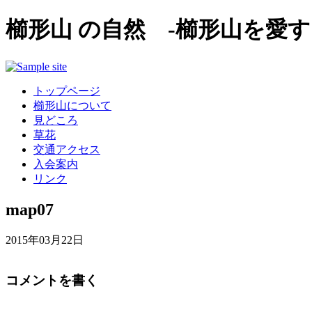
櫛形山 の自然 -櫛形山を愛す
トップページ
櫛形山について
見どころ
草花
交通アクセス
入会案内
リンク
map07
2015年03月22日
コメントを書く