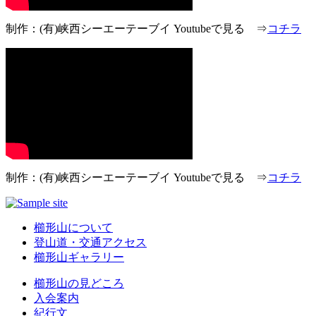
制作：(有)峡西シーエーテーブイ Youtubeで見る ⇒
コチラ
制作：(有)峡西シーエーテーブイ Youtubeで見る ⇒
コチラ
櫛形山について
登山道・交通アクセス
櫛形山ギャラリー
櫛形山の見どころ
入会案内
紀行文