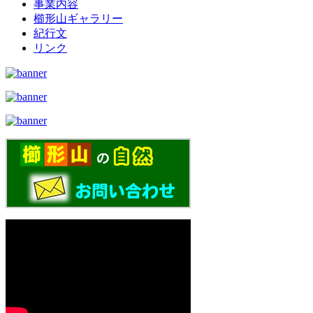
事業内容
櫛形山ギャラリー
紀行文
リンク