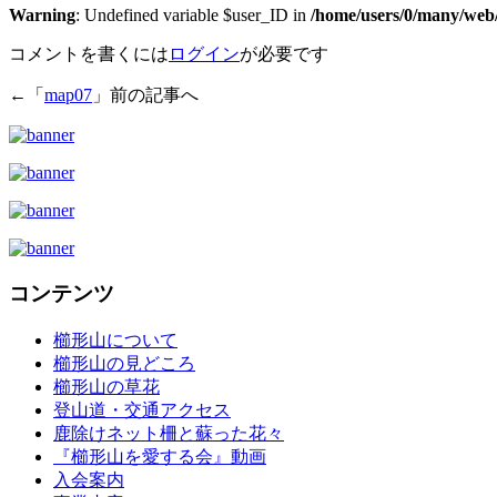
Warning
: Undefined variable $user_ID in
/home/users/0/many/web
コメントを書くには
ログイン
が必要です
←「
map07
」前の記事へ
コンテンツ
櫛形山について
櫛形山の見どころ
櫛形山の草花
登山道・交通アクセス
鹿除けネット柵と蘇った花々
『櫛形山を愛する会』動画
入会案内