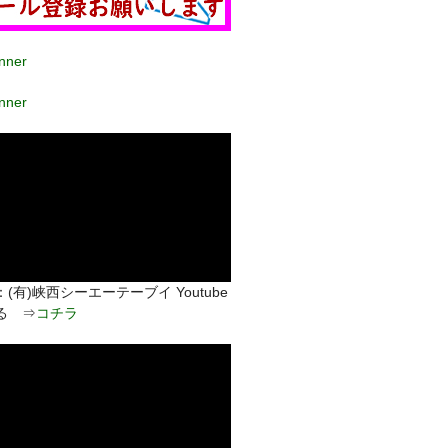
(有)峡西シーエーテーブイ Youtube
る ⇒
コチラ