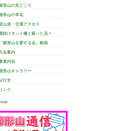
櫛形山の見どころ
櫛形山の草花
登山道・交通アクセス
鹿除けネット柵と蘇った花々
『櫛形山を愛する会』動画
入会案内
事業内容
櫛形山ギャラリー
紀行文
リンク