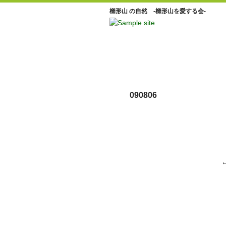
櫛形山 の自然 -櫛形山を愛する会-
090806