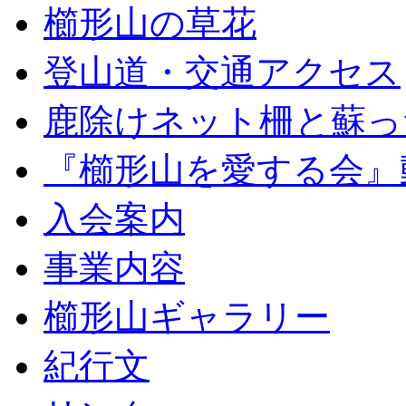
櫛形山の草花
登山道・交通アクセス
鹿除けネット柵と蘇っ
『櫛形山を愛する会』
入会案内
事業内容
櫛形山ギャラリー
紀行文