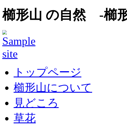
櫛形山 の自然 -櫛
トップページ
櫛形山について
見どころ
草花