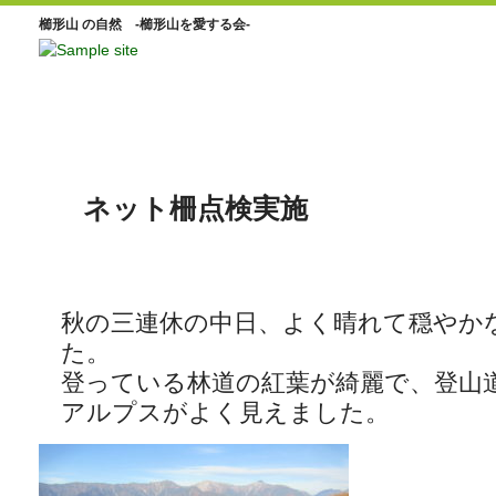
櫛形山 の自然 -櫛形山を愛する会-
ネット柵点検実施
秋の三連休の中日、よく晴れて穏やか
た。
登っている林道の紅葉が綺麗で、登山
アルプスがよく見えました。