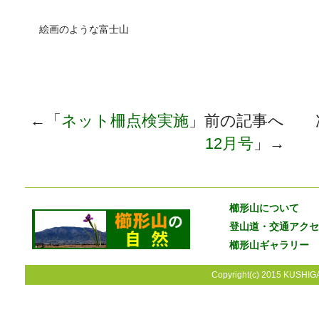
絵画のような富士山
←「
ネット柵点検実施
」前の記事へ 
12月号
」→
櫛形山について
登山道・交通アクセ
櫛形山ギャラリー
Copyright(c) 2015 KUSHIGA