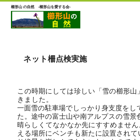
櫛形山 の自然 -櫛形山を愛する会-
ネット柵点検実施
この時期にしては珍しい「雪の櫛形山
きました。
一面雪の駐車場でしっかり身支度をし
た。途中の富士山や南アルプスの雪景
晴らしくてなかなか先にすすめません
える場所にベンチも新たに設置されて