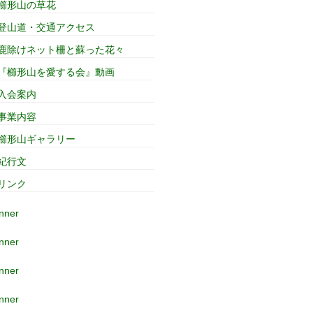
櫛形山の草花
登山道・交通アクセス
鹿除けネット柵と蘇った花々
『櫛形山を愛する会』動画
入会案内
事業内容
櫛形山ギャラリー
紀行文
リンク