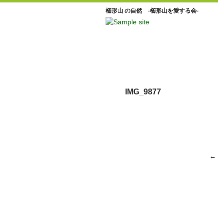
櫛形山 の自然 -櫛形山を愛する会-
IMG_9877
←