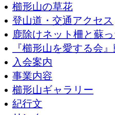
櫛形山の草花
登山道・交通アクセス
鹿除けネット柵と蘇っ
『櫛形山を愛する会』
入会案内
事業内容
櫛形山ギャラリー
紀行文