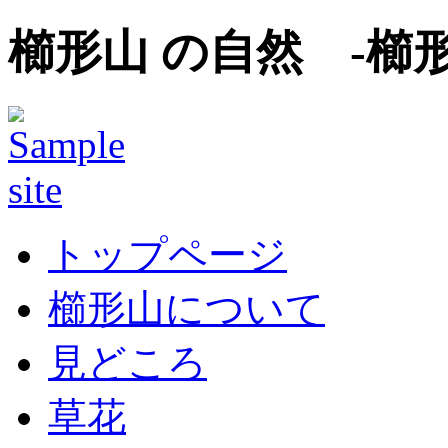
櫛形山 の自然 -櫛
トップページ
櫛形山について
見どころ
草花