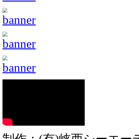
制作：(有)峡西シーエーテ