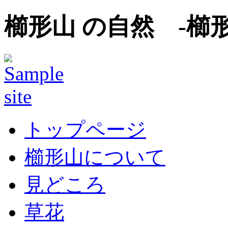
櫛形山 の自然 -櫛
トップページ
櫛形山について
見どころ
草花