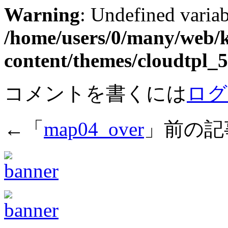
Warning
: Undefined varia
/home/users/0/many/web/
content/themes/cloudtpl
コメントを書くには
ログ
←「
map04_over
」前の