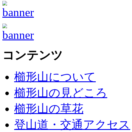
コンテンツ
櫛形山について
櫛形山の見どころ
櫛形山の草花
登山道・交通アクセス