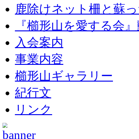
鹿除けネット柵と蘇っ
『櫛形山を愛する会』
入会案内
事業内容
櫛形山ギャラリー
紀行文
リンク