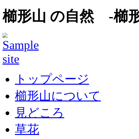
櫛形山 の自然 -櫛
トップページ
櫛形山について
見どころ
草花