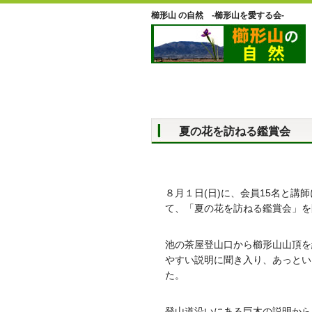
櫛形山 の自然 -櫛形山を愛する会-
夏の花を訪ねる鑑賞会
８月１日(日)に、会員15名と
て、「夏の花を訪ねる鑑賞会」を
池の茶屋登山口から櫛形山山頂を
やすい説明に聞き入り、あっとい
た。
登山道沿いにある巨木の説明から