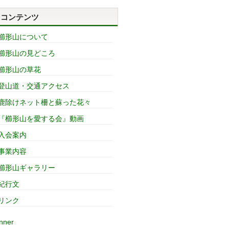
コンテンツ
櫛形山について
櫛形山の見どころ
櫛形山の草花
登山道・交通アクセス
鹿除けネット柵と蘇った花々
『櫛形山を愛する会』動画
入会案内
事業内容
櫛形山ギャラリー
紀行文
リンク