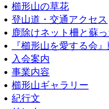
櫛形山の草花
登山道・交通アクセス
鹿除けネット柵と蘇っ
『櫛形山を愛する会』
入会案内
事業内容
櫛形山ギャラリー
紀行文