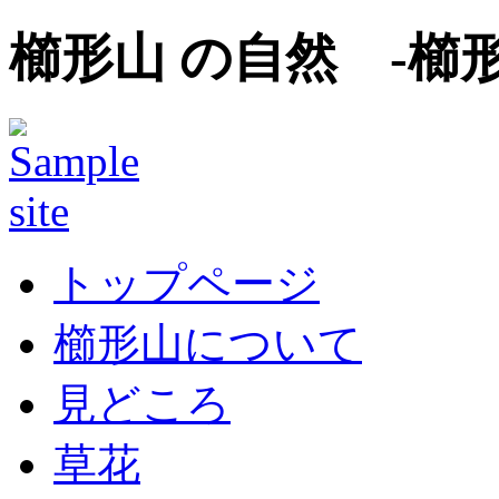
櫛形山 の自然 -櫛
トップページ
櫛形山について
見どころ
草花