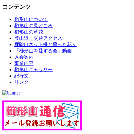
コンテンツ
櫛形山について
櫛形山の見どころ
櫛形山の草花
登山道・交通アクセス
鹿除けネット柵と蘇った花々
『櫛形山を愛する会』動画
入会案内
事業内容
櫛形山ギャラリー
紀行文
リンク