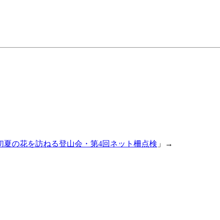
初夏の花を訪ねる登山会・第4回ネット柵点検
」→