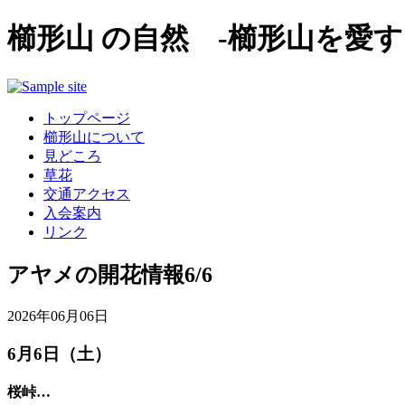
櫛形山 の自然 -櫛形山を愛す
トップページ
櫛形山について
見どころ
草花
交通アクセス
入会案内
リンク
アヤメの開花情報6/6
2026年06月06日
6月6日（土）
桜峠…