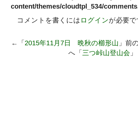
content/themes/cloudtpl_534/comments
コメントを書くには
ログイン
が必要で
←「
2015年11月7日 晩秋の櫛形山
」前
へ「
三つ峠山登山会
」