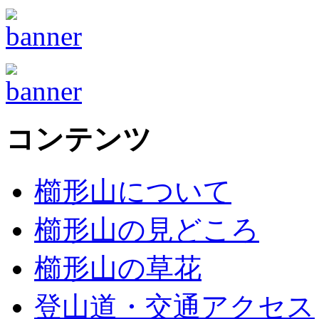
コンテンツ
櫛形山について
櫛形山の見どころ
櫛形山の草花
登山道・交通アクセス