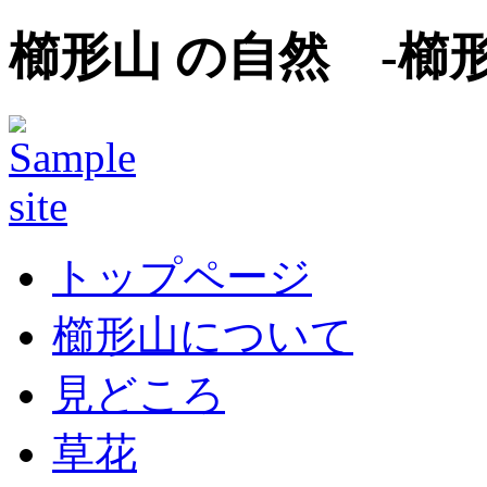
櫛形山 の自然 -櫛
トップページ
櫛形山について
見どころ
草花