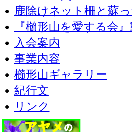
鹿除けネット柵と蘇っ
『櫛形山を愛する会』
入会案内
事業内容
櫛形山ギャラリー
紀行文
リンク