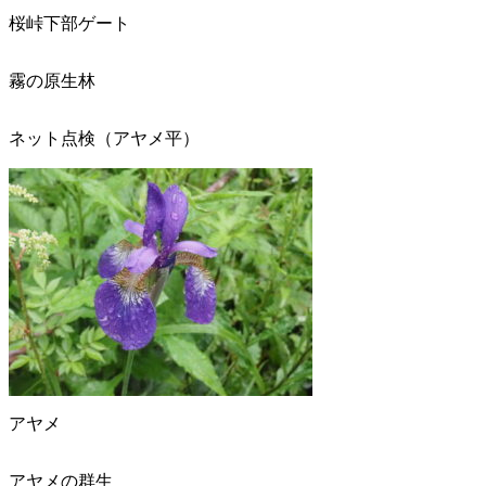
桜峠下部ゲート
霧の原生林
ネット点検（アヤメ平）
アヤメ
アヤメの群生