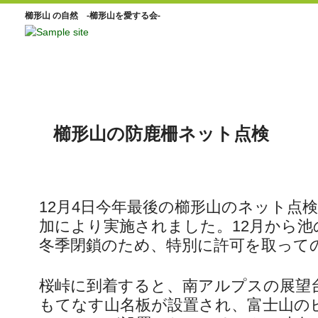
櫛形山 の自然 -櫛形山を愛する会-
櫛形山の防鹿柵ネット点検
12月4日今年最後の櫛形山のネット点検
加により実施されました。12月から池
冬季閉鎖のため、特別に許可を取って
桜峠に到着すると、南アルプスの展望
もてなす山名板が設置され、富士山の