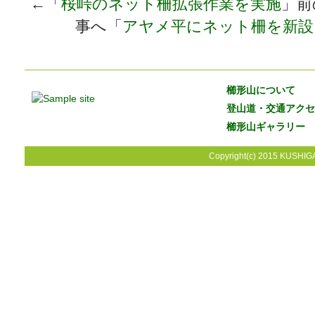
←「
桜峠のネット柵拡張作業を実施
」
事へ「
アヤメ平にネット柵を新設
櫛形山について
登山道・交通アクセ
櫛形山ギャラリー
Copyright(c) 2015 KUSHIGA