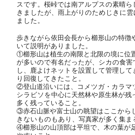
スです。桜峠では南アルプスの素晴ら
きましたが、雨上がりのためじきに雲
ました。
歩きながら依田会長から櫛形山の特徴
いて説明がありました。
①櫛形山は植生の南限と北限の境に位
が多いので有名だったが、シカの食害
し、鹿よけネットを設置して管理して
り回復してきたこと。
②登山道沿いには、コメツガ・カラマ
シラビソを中心に天然林や原生林が残
多く残っていること。
③赤石山脈や富士山の眺望はここから
きないものもあり、写真家が多く集ま
④櫛形山の山頂部は平坦で、木の葉が