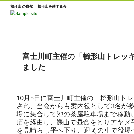
櫛形山 の自然 -櫛形山を愛する会-
富士川町主催の「櫛形山トレッ
ました
10月8日に富士川町主催の「櫛形山ト
され、当会からも案内役として3名が
場に集合して池の茶屋駐車場まで移動
頂を経由し、裸山で昼食をとりアヤメ
を見晴らし平へ下り、迎えの車で役場