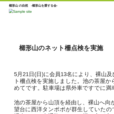
櫛形山 の自然 -櫛形山を愛する会-
櫛形山のネット柵点検を実施
5月21日(日)に会員13名により、裸山
ト柵点検を実施しました。池の茶屋か
めてです。駐車場は県外車ですでに満
池の茶屋から山頂を経由し、裸山へ向
望台に西洋タンポポが群生していたの