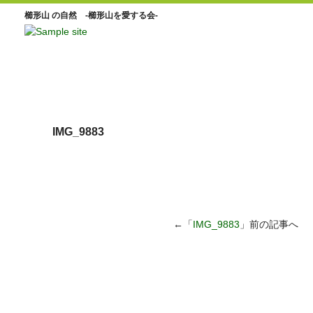
櫛形山 の自然 -櫛形山を愛する会-
IMG_9883
←「
IMG_9883
」前の記事へ