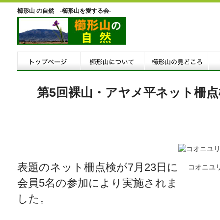
櫛形山 の自然 -櫛形山を愛する会-
第5回裸山・アヤメ平ネット柵点
表題のネット柵点検が7月23日に
コオニユ
会員5名の参加により実施されま
した。