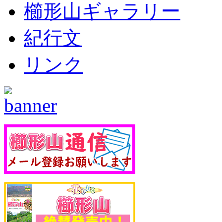
櫛形山ギャラリー
紀行文
リンク