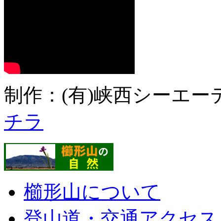
制作：(有)峡西シーエーテ
チラ
櫛形山について
登山道・交通アクセス