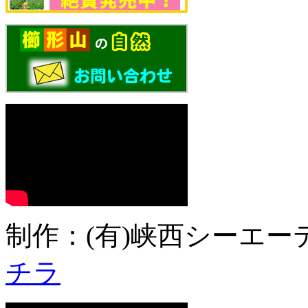
制作：(有)峡西シーエーテ
チラ