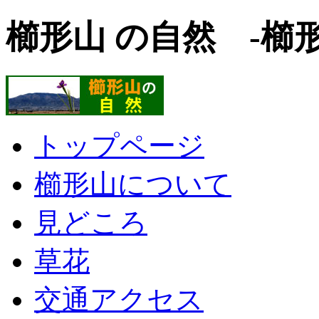
櫛形山 の自然 -櫛
トップページ
櫛形山について
見どころ
草花
交通アクセス