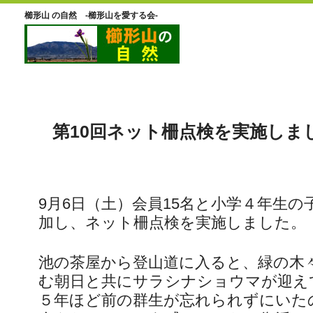
櫛形山 の自然 -櫛形山を愛する会-
第10回ネット柵点検を実施しま
9月6日（土）会員15名と小学４年生の
加し、ネット柵点検を実施しました。
池の茶屋から登山道に入ると、緑の木
む朝日と共にサラシナショウマが迎え
５年ほど前の群生が忘れられずにいた