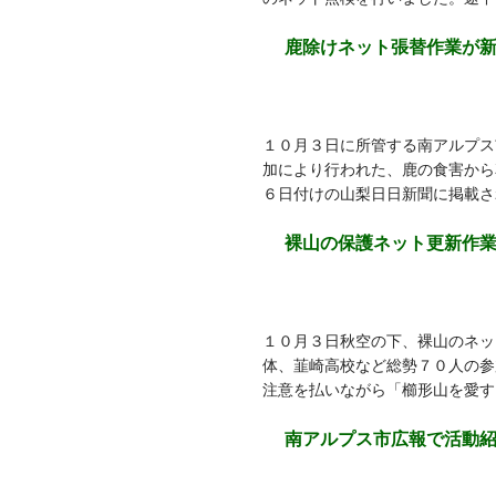
鹿除けネット張替作業が
１０月３日に所管する南アルプス
加により行われた、鹿の食害から
６日付けの山梨日日新聞に掲載さ
裸山の保護ネット更新作
１０月３日秋空の下、裸山のネッ
体、韮崎高校など総勢７０人の参
注意を払いながら「櫛形山を愛す
南アルプス市広報で活動