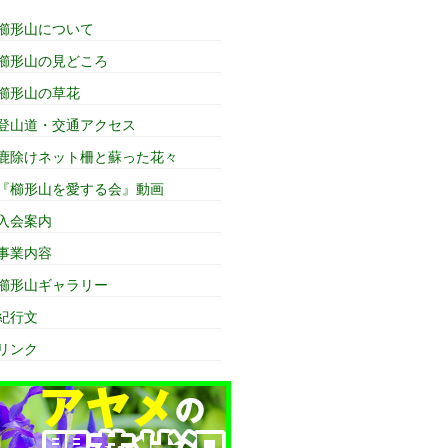
櫛形山について
櫛形山の見どころ
櫛形山の草花
登山道・交通アクセス
鹿除けネット柵と蘇った花々
『櫛形山を愛する会』動画
入会案内
事業内容
櫛形山ギャラリー
紀行文
リンク