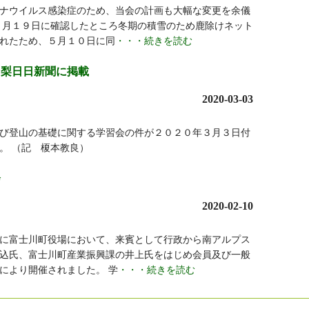
ナウイルス感染症のため、当会の計画も大幅な変更を余儀
４月１９日に確認したところ冬期の積雪のため鹿除けネット
れたため、５月１０日に同
・・・続きを読む
山梨日日新聞に掲載
2020-03-03
び登山の基礎に関する学習会の件が２０２０年３月３日付
。 （記 榎本教良）
会
2020-02-10
に富士川町役場において、来賓として行政から南アルプス
込氏、富士川町産業振興課の井上氏をはじめ会員及び一般
により開催されました。 学
・・・続きを読む