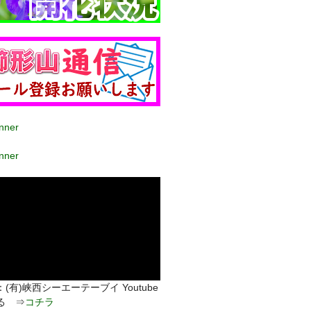
(有)峡西シーエーテーブイ Youtube
る ⇒
コチラ