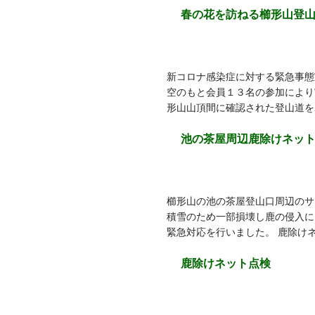
春の花を訪ねる櫛形山登
新コロナ感染症に対する緊急事態
空のもと会員１３名の参加により
形山山頂間に確認された登山道を
池の茶屋周辺鹿除けネッ
櫛形山の池の茶屋登山口周辺のサ
積雪のため一部損壊し鹿の侵入に
緊急対応を行いました。 鹿除け
鹿除けネット点検