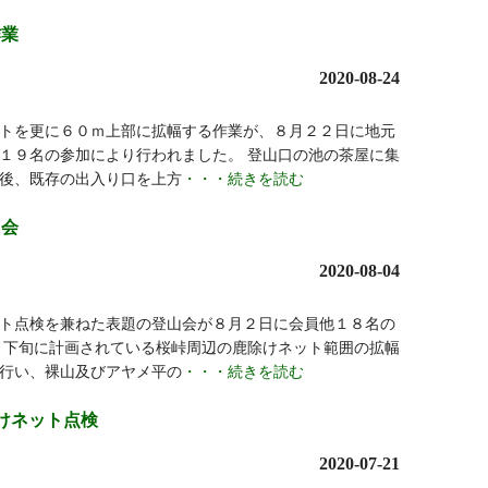
作業
2020-08-24
トを更に６０ｍ上部に拡幅する作業が、８月２２日に地元
１９名の参加により行われました。 登山口の池の茶屋に集
後、既存の出入り口を上方
・・・続きを読む
山会
2020-08-04
ト点検を兼ねた表題の登山会が８月２日に会員他１８名の
月下旬に計画されている桜峠周辺の鹿除けネット範囲の拡幅
行い、裸山及びアヤメ平の
・・・続きを読む
けネット点検
2020-07-21