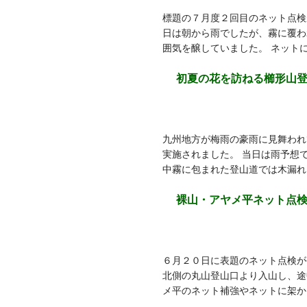
標題の７月度２回目のネット点検
日は朝から雨でしたが、霧に覆わ
囲気を醸していました。 ネット
初夏の花を訪ねる櫛形山
九州地方が梅雨の豪雨に見舞われ
実施されました。 当日は雨予想
中霧に包まれた登山道では木漏れ
裸山・アヤメ平ネット点
６月２０日に表題のネット点検が
北側の丸山登山口より入山し、途
メ平のネット補強やネットに架か