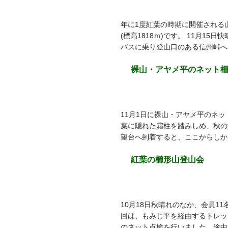
年に1度紅葉の時期に開催される
(標高1818ｍ)です。 11月1
バスに乗り登山口のある信州峠へ
裸山・アヤメ平のネット
11月1日に裸山・アヤメ平のネ
葉に隠れた霜柱を踏みしめ、秋の
望台へ到着すると、ここからしか
紅葉の櫛形山登山会
10月18日秋晴れのなか、会員1
回は、もみじ平を経由するトレッ
のネット点検を行いました。途中