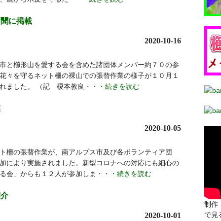
新聞に掲載
2020-10-16
市と櫛形山を愛する会を含めた諸団体メンバー約７０の参
花々を守るネット柵の裸山での張替作業の様子が１０月１
れました。 （記 榎本教良
・・・続きを読む
業
2020-10-05
ト柵の張替作業が、南アルプス市及び各ボランティア団
加により実施されました。新型コロナへの対応にも細心の
る会」からも１２人が参加しま
・・・続きを読む
紹介
制作：
で見
2020-10-01