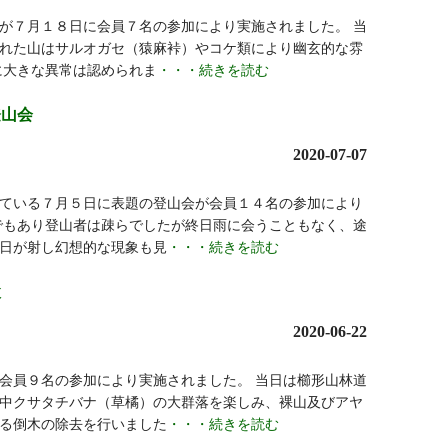
が７月１８日に会員７名の参加により実施されました。 当
れた山はサルオガセ（猿麻裃）やコケ類により幽玄的な雰
に大きな異常は認められま
・・・続きを読む
登山会
2020-07-07
ている７月５日に表題の登山会が会員１４名の参加により
でもあり登山者は疎らでしたが終日雨に会うこともなく、途
日が射し幻想的な現象も見
・・・続きを読む
検
2020-06-22
会員９名の参加により実施されました。 当日は櫛形山林道
中クサタチバナ（草橘）の大群落を楽しみ、裸山及びアヤ
る倒木の除去を行いました
・・・続きを読む