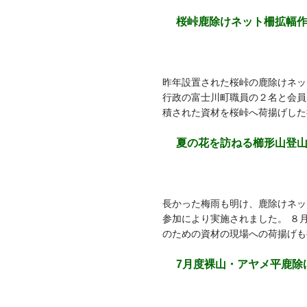
桜峠鹿除けネット柵拡幅
昨年設置された桜峠の鹿除けネッ
行政の富士川町職員の２名と会員
積された資材を桜峠へ荷揚げした
夏の花を訪ねる櫛形山登
長かった梅雨も明け、鹿除けネッ
参加により実施されました。 ８
のための資材の現場への荷揚げも
7月度裸山・アヤメ平鹿除