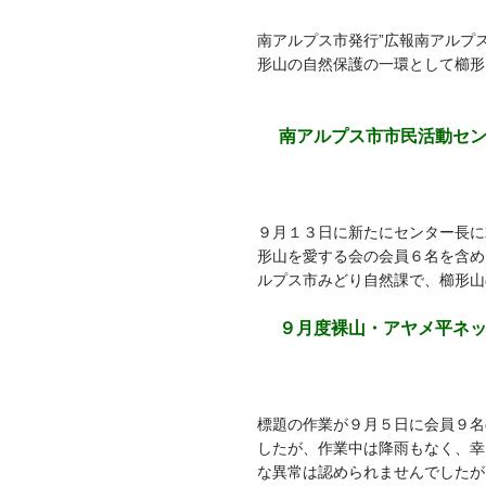
南アルプス市発行”広報南アルプ
形山の自然保護の一環として櫛形
南アルプス市市民活動セン
９月１３日に新たにセンター長に
形山を愛する会の会員６名を含め
ルプス市みどり自然課で、櫛形山
９月度裸山・アヤメ平ネ
標題の作業が９月５日に会員９名
したが、作業中は降雨もなく、幸
な異常は認められませんでしたが