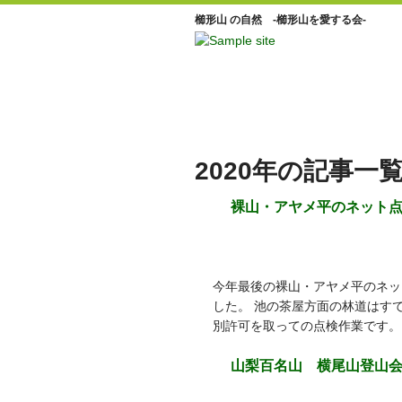
櫛形山 の自然 -櫛形山を愛する会-
2020年の記事一
裸山・アヤメ平のネット
今年最後の裸山・アヤメ平のネッ
した。 池の茶屋方面の林道はす
別許可を取っての点検作業です。
山梨百名山 横尾山登山