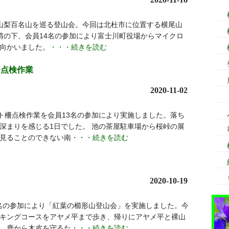
山梨百名山を巡る登山会。今回は北杜市に位置する横尾山
5日快晴の下、会員14名の参加により富士川町役場からマイクロ
向かいました。
・・・続きを読む
柵点検作業
2020-11-02
ット柵点検作業を会員13名の参加により実施しました。落ち
深まりを感じる1日でした。 池の茶屋駐車場から桜峠の展
見ることのできない南
・・・続きを読む
2020-10-19
1名の参加により「紅葉の櫛形山登山会」を実施しました。今
キングコースをアヤメ平まで歩き、帰りにアヤメ平と裸山
、鹿から木皮を守るた
・・・続きを読む