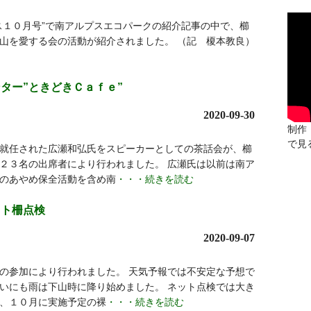
ス１０月号”で南アルプスエコパークの紹介記事の中で、櫛
山を愛する会の活動が紹介されました。 （記 榎本教良）
ター”ときどきＣａｆｅ”
2020-09-30
制作：
で見
就任された広瀬和弘氏をスピーカーとしての茶話会が、櫛
２３名の出席者により行われました。 広瀬氏は以前は南ア
のあやめ保全活動を含め南
・・・続きを読む
ット柵点検
2020-09-07
の参加により行われました。 天気予報では不安定な予想で
いにも雨は下山時に降り始めました。 ネット点検では大き
、１０月に実施予定の裸
・・・続きを読む