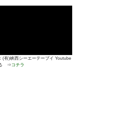
(有)峡西シーエーテーブイ Youtube
る ⇒
コチラ