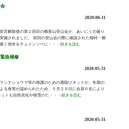
山会
2020-06-11
宣言解除後の第２回目の櫛形山登山会が、あいにくの曇り
実施されました。 前回の登山会の際に確認された桜峠・櫛
塞ぐ倒木をチェインソーに
・・・続きを読む
ト緊急補修
2020-05-31
ラシナショウマ等の保護のための鹿除けネットが、冬期の
よる食害が認められたため、５月２９日に会員６名により
ネットも自然劣化や積雪のた
・・・続きを読む
2020-05-31