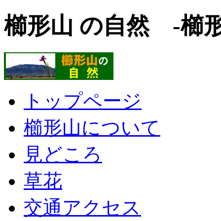
櫛形山 の自然 -櫛
トップページ
櫛形山について
見どころ
草花
交通アクセス