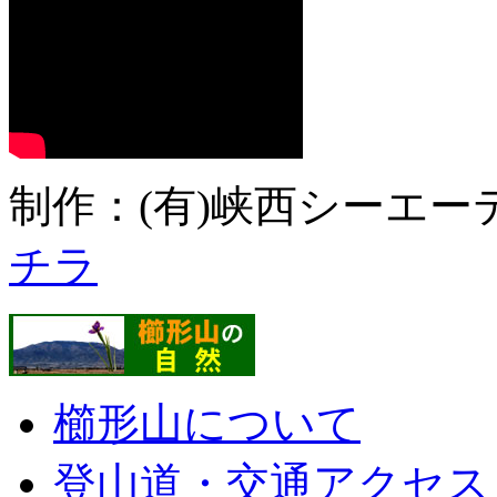
制作：(有)峡西シーエーテ
チラ
櫛形山について
登山道・交通アクセス