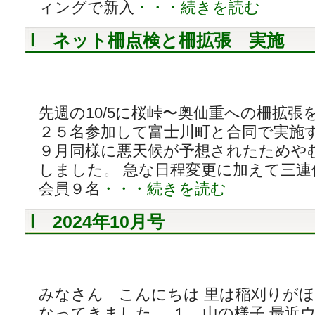
ィングで新入
・・・続きを読む
ネット柵点検と柵拡張 実施
先週の10/5に桜峠〜奥仙重への柵拡張
２５名参加して富士川町と合同で実施
９月同様に悪天候が予想されたためやむ
しました。 急な日程変更に加えて三
会員９名
・・・続きを読む
2024年10月号
みなさん こんにちは 里は稲刈りが
なってきました。 １．山の様子 最近