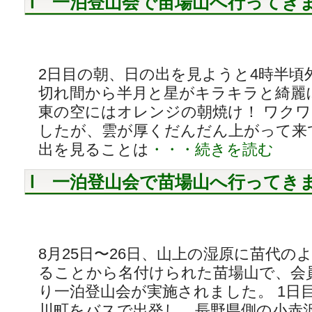
一泊登山会で苗場山へ行ってき
2日目の朝、日の出を見ようと4時半頃
切れ間から半月と星がキラキラと綺麗
東の空にはオレンジの朝焼け！ ワク
したが、雲が厚くだんだん上がって来
出を見ることは
・・・続きを読む
一泊登山会で苗場山へ行ってき
8月25日〜26日、山上の湿原に苗代の
ることから名付けられた苗場山で、会員
り一泊登山会が実施されました。 1日
川町をバスで出発し、長野県側の小赤