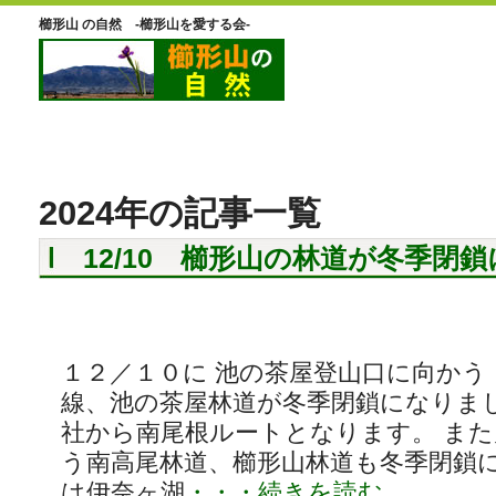
櫛形山 の自然 -櫛形山を愛する会-
2024年の記事一覧
12/10 櫛形山の林道が冬季閉
１２／１０に 池の茶屋登山口に向かう
線、池の茶屋林道が冬季閉鎖になりま
社から南尾根ルートとなります。 ま
う南高尾林道、櫛形山林道も冬季閉鎖
は伊奈ヶ湖
・・・続きを読む