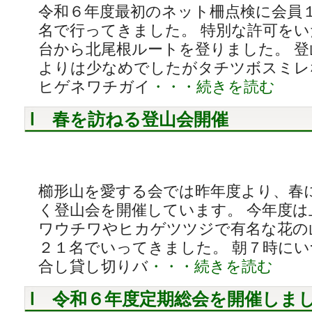
令和６年度最初のネット柵点検に会員
名で行ってきました。 特別な許可を
台から北尾根ルートを登りました。 
よりは少なめでしたがタチツボスミレ
ヒゲネワチガイ
・・・続きを読む
春を訪ねる登山会開催
櫛形山を愛する会では昨年度より、春
く登山会を開催しています。 今年度
ワウチワやヒカゲツツジで有名な花の
２１名でいってきました。 朝７時に
合し貸し切りバ
・・・続きを読む
令和６年度定期総会を開催しま